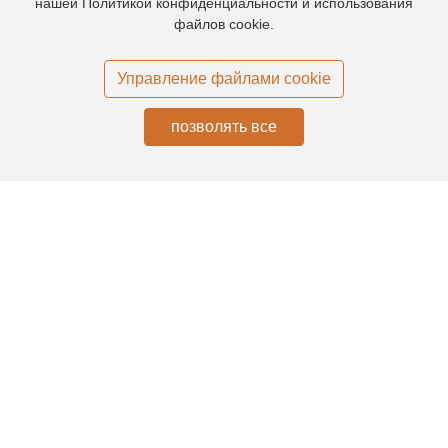
нашей Политикой конфиденциальности и использования
файлов cookie.
Управление файлами cookie
ГЛАВНАЯ
О НАС
ПРОДУКЦИЯ
КЕЙСЫ
БЛОГИ
позволять все
УСЛУГИ
КОНТАКТЫ
GUANGDONG TUOLONG LIGHTING
TECHNOLOGY CO.,LTD
Адрес завода:
Zhichong lndustridal Zong.No.27 Gaoxin East Road, город Цзянмэнь,
Гуандун, Китай
QR:
Лиза
Джейн
Моника
Хибер