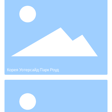
Корея Уотерсайд Парк Роуд
→
Корея Уотерсайд Парк Роуд
Гостевой дом штата Янчжоу Цзянсу