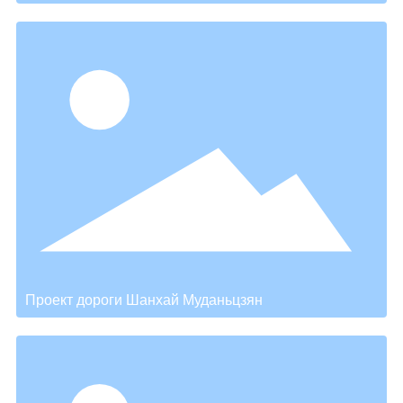
Проект дороги Шанхай Муданьцзян
→
Проект дороги Шанхай Муданьцзян