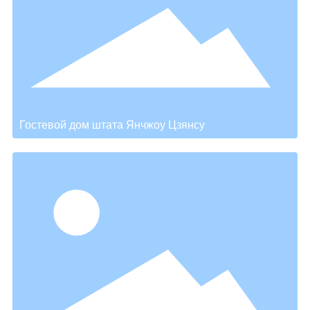
→
Гостевой дом штата Янчжоу Цзянсу
Город Дайшань Шуанхэ
→