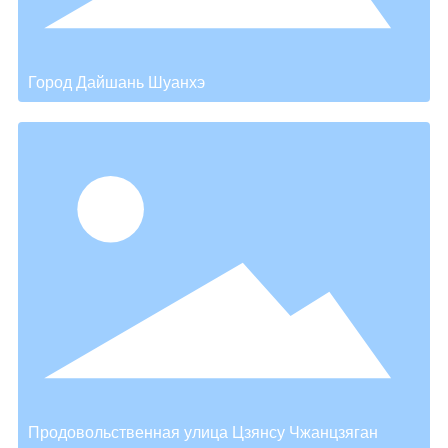
Город Дайшань Шуанхэ
Продовольственная улица Цзянсу Чжанцзяган
→
Продовольственная улица Цзянсу Чжанцзяган